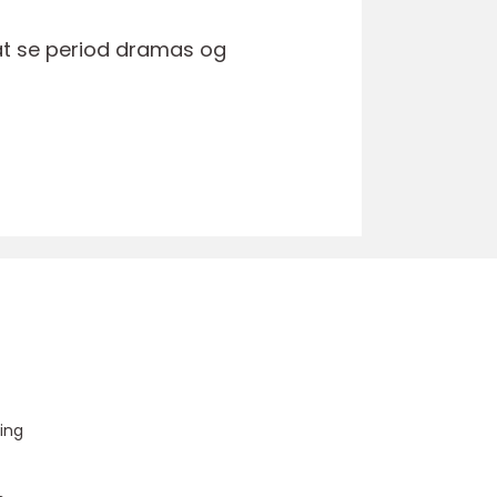
 at se period dramas og
u
ing