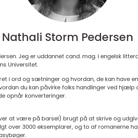
Nathali Storm Pedersen
ersen. Jeg er uddannet cand. mag. i engelsk litter
 Universitet.
eret i ord og sætninger og hvordan, de kan have en
rdan du kan påvirke folks handlinger ved hjælp
e opnår konverteringer.
over at være på barsel) brugt på at skrive og udgi
lgt over 3000 eksemplarer, og to af romanerne har
tasybøger.