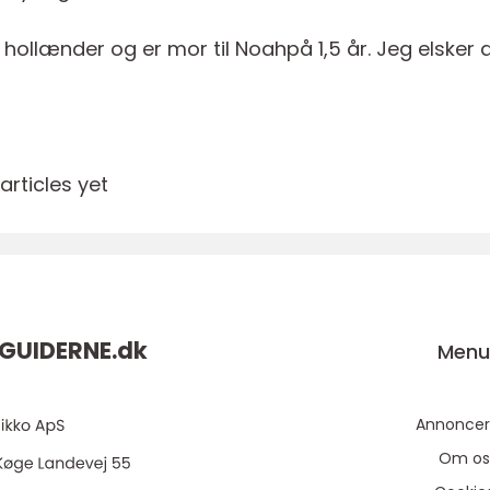
 hollænder og er mor til Noahpå 1,5 år. Jeg elsker
rticles yet
GUIDERNE.
dk
Men
Annoncer
Om os