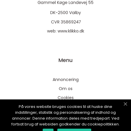
web:
www.klikko.dk
Menu
Annoncering
Om os
Cookies
På vores website bruges cookies til at huske dine
Kontakt os
indstillinger, statistik og personalisering af indhold og
Sitemap
annoncer. Denne information deles med tredjepart. Ved
fortsat brug af websiden godkender du cookiepolitikken.