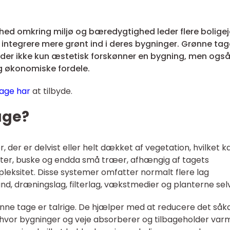
hed omkring miljø og bæredygtighed leder flere boligej
integrere mere grønt ind i deres bygninger. Grønne tag
 der ikke kun æstetisk forskønner en bygning, men ogs
g økonomiske fordele.
age har
at tilbyde.
age?
 der er delvist eller helt dækket af vegetation, hvilket k
ster, buske og endda små træer, afhængig af tagets
pleksitet. Disse systemer omfatter normalt flere lag
d, dræningslag, filterlag, vækstmedier og planterne selv
nne tage er talrige. De hjælper med at reducere det såk
, hvor bygninger og veje absorberer og tilbageholder var