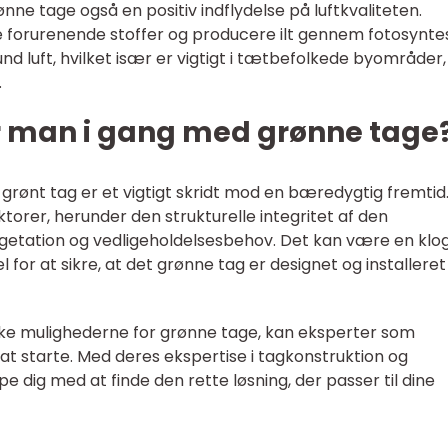
nne tage også en positiv indflydelse på luftkvaliteten.
e forurenende stoffer og producere ilt gennem fotosynte
und luft, hvilket især er vigtigt i tætbefolkede byområder,
.
man i gang med grønne tage
et grønt tag er et vigtigt skridt mod en bæredygtig fremtid
aktorer, herunder den strukturelle integritet af den
egetation og vedligeholdelsesbehov. Det kan være en klog
 for at sikre, at det grønne tag er designet og installeret
orske mulighederne for grønne tage, kan eksperter som
t starte. Med deres ekspertise i tagkonstruktion og
lpe dig med at finde den rette løsning, der passer til dine