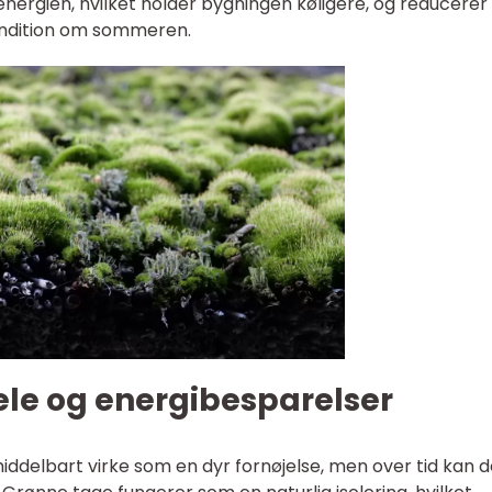
nergien, hvilket holder bygningen køligere, og reducerer
ndition om sommeren.
le og energibesparelser
middelbart virke som en dyr fornøjelse, men over tid kan d