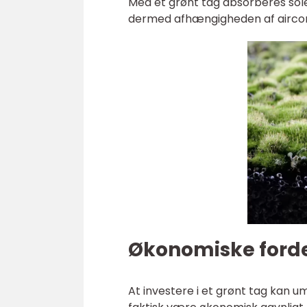
Med et grønt tag absorberes sole
dermed afhængigheden af airco
Økonomiske forde
At investere i et grønt tag kan u