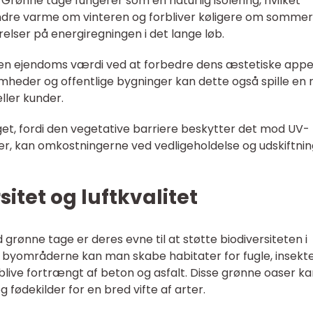
Grønne tage fungerer som en naturlig isolering, hvilket
ndre varme om vinteren og forbliver køligere om sommer
relser på energiregningen i det lange løb.
en ejendoms værdi ved at forbedre dens æstetiske appe
heder og offentlige bygninger kan dette også spille en ro
eller kunder.
et, fordi den vegetative barriere beskytter det mod UV-
er, kan omkostningerne ved vedligeholdelse og udskiftnin
sitet og luftkvalitet
grønne tage er deres evne til at støtte biodiversiteten i
 til byområderne kan man skabe habitater for fugle, insekt
blive fortrængt af beton og asfalt. Disse grønne oaser k
 fødekilder for en bred vifte af arter.