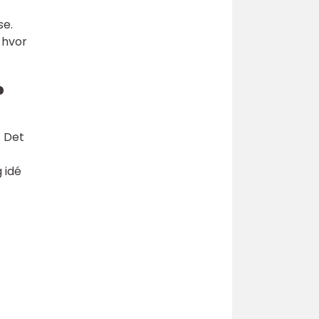
se.
 hvor
?
. Det
 idé