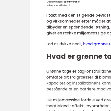
I takt med den stigende bevidst
og virksomheder efter måder at 
tilbyder en spændende løsning,
giver en række miljømæssige o
Lad os dykke ned i,
hvad grønne t
Hvad er grønne t
Grønne tage er tagkonstruktioner,
omfatte alt fra græsser til blom
kapacitet og installationens kom
bestående af en barriere mod van
De miljømæssige fordele ved grø
‘heat island’-effekt i byområder