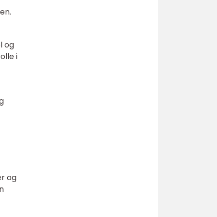
en.
l og
lle i
g
er og
an