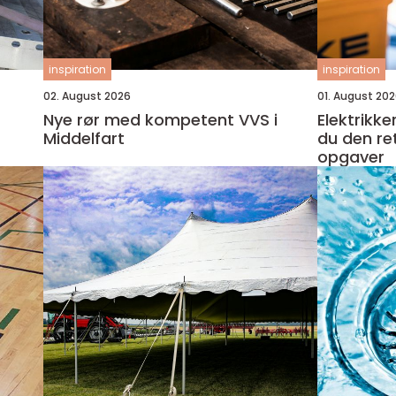
inspiration
inspiration
02. August 2026
01. August 20
Nye rør med kompetent VVS i
Elektrikk
Middelfart
du den ret
opgaver