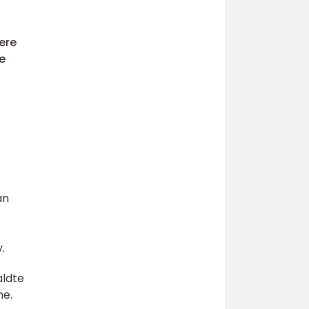
ere
e
å
an
.
aldte
me.