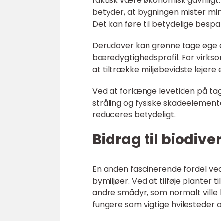
faktisk være økonomisk gavnligt. 
betyder, at bygningen mister mi
Det kan føre til betydelige bespa
Derudover kan grønne tage øge 
bæredygtighedsprofil. For virksom
at tiltrække miljøbevidste lejere 
Ved at forlænge levetiden på tag
stråling og fysiske skadeelement
reduceres betydeligt.
Bidrag til biodiver
En anden fascinerende fordel ved 
bymiljøer. Ved at tilføje planter
andre smådyr, som normalt ville 
fungere som vigtige hvilesteder og