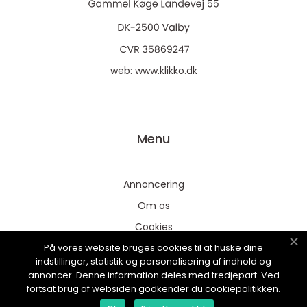
web:
www.klikko.dk
Menu
Annoncering
Om os
Cookies
På vores website bruges cookies til at huske dine
Kontakt os
indstillinger, statistik og personalisering af indhold og
Sitemap
annoncer. Denne information deles med tredjepart. Ved
fortsat brug af websiden godkender du cookiepolitikken.