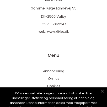
web:
www.klikko.dk
Menu
Annoncering
Om os
Cookies
På vores website bruges cookies til at huske dine
Kontakt os
indstillinger, statistik og personalisering af indhold og
Sitemap
annoncer. Denne information deles med tredjepart. Ved