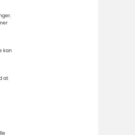
e
nger.
mmer
e kan
d at
lle