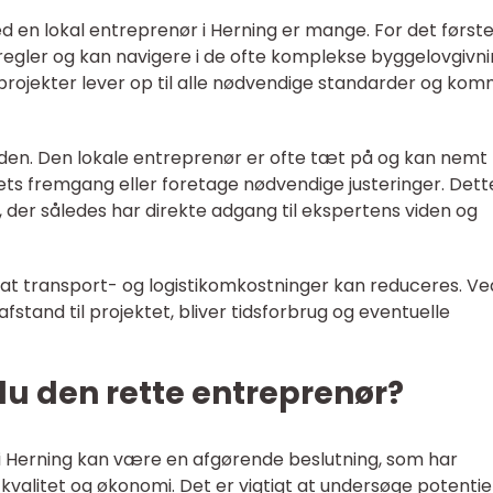
 en lokal entreprenør i Herning er mange. For det først
egler og kan navigere i de ofte komplekse byggelovgivni
t projekter lever op til alle nødvendige standarder og ko
eden. Den lokale entreprenør er ofte tæt på og kan nemt
ets fremgang eller foretage nødvendige justeringer. Dett
 der således har direkte adgang til ekspertens viden og
 at transport- og logistikomkostninger kan reduceres. Ve
tand til projektet, bliver tidsforbrug og eventuelle
u den rette entreprenør?
i Herning kan være en afgørende beslutning, som har
valitet og økonomi. Det er vigtigt at undersøge potentie