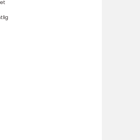
tet
tlig