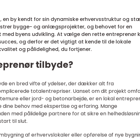
ing, en by kendt for sin dynamiske erhvervsstruktur og st
strer bygge- og anlægsprojekter, og behovet for en
t med byens udvikling. At vælge den rette entreprenør 
cces, og derfor er det vigtigt at kende til de lokale
kvalitet og pålidelighed, du fortjener.
eprenør tilbyde?
yde en bred vifte af ydelser, der dækker alt fra
mplicerede totalentrepriser. Uanset om dit projekt omf
temure eller jord- og betonarbejde, er en lokal entrepren
e dine behov med ekspertise og erfaring. Mange
n med pålidelige partnere for at sikre en helhedsløsnin
rt til slut.
mbygning af erhvervslokaler eller opførelse af nye bygni