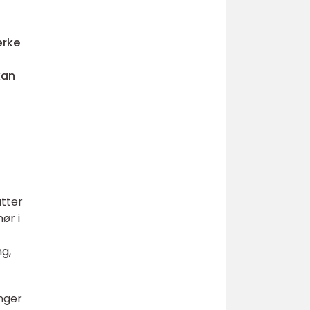
ærke
kan
atter
ør i
g,
nger