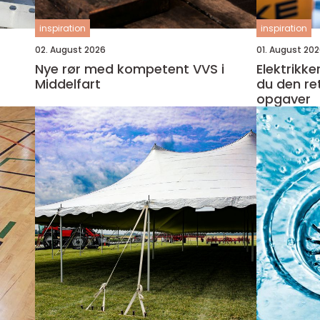
inspiration
inspiration
02. August 2026
01. August 20
Nye rør med kompetent VVS i
Elektrikk
Middelfart
du den ret
opgaver