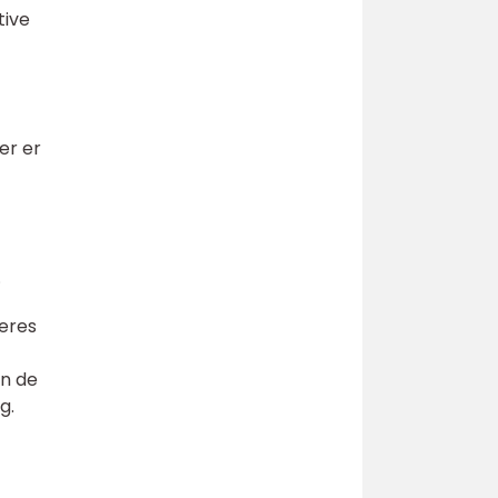
tive
er er
.
Deres
an de
g.