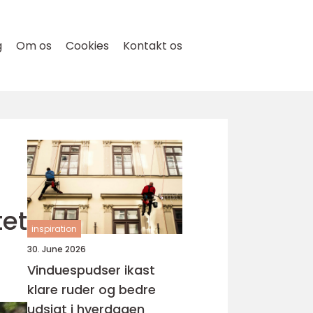
g
Om os
Cookies
Kontakt os
tet
inspiration
30. June 2026
Vinduespudser ikast
klare ruder og bedre
udsigt i hverdagen