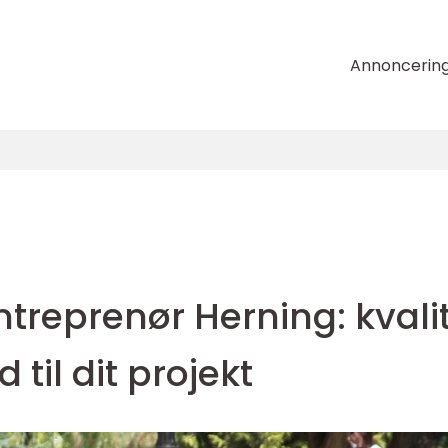
Annoncerin
ntreprenør Herning: kvali
 til dit projekt