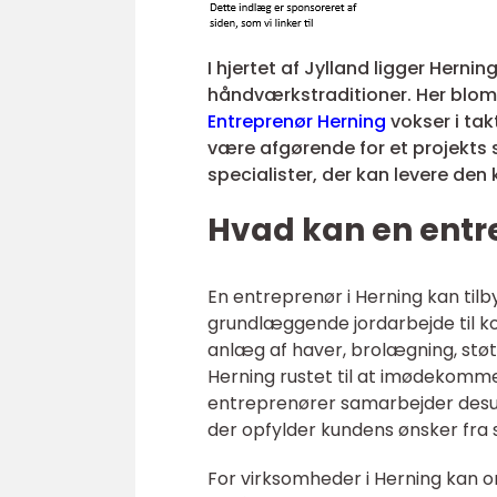
I hjertet af Jylland ligger Hern
håndværkstraditioner. Her blom
Entreprenør Herning
vokser i tak
være afgørende for et projekts su
specialister, der kan levere den 
Hvad kan en entr
En entreprenør i Herning kan tilb
grundlæggende jordarbejde til ko
anlæg af haver, brolægning, støt
Herning rustet til at imødekomm
entreprenører samarbejder desude
der opfylder kundens ønsker fra sta
For virksomheder i Herning kan o