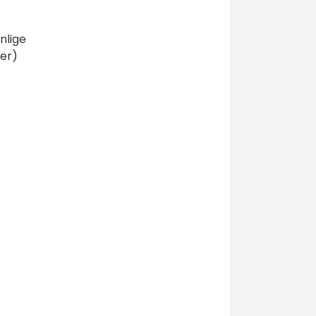
nlige
ser)