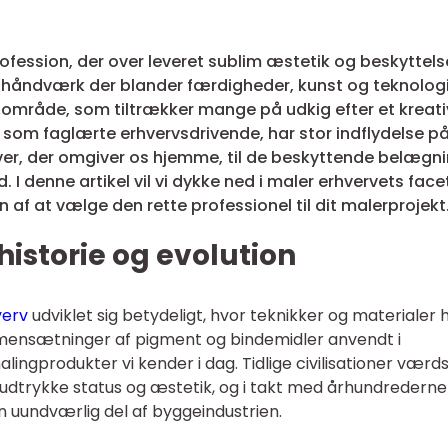
ession, der over leveret sublim æstetik og beskyttelse
 håndværk der blander færdigheder, kunst og teknologi
område, som tiltrækker mange på udkig efter et kreati
, som faglærte erhvervsdrivende, har stor indflydelse p
rver, der omgiver os hjemme, til de beskyttende belægni
 I denne artikel vil vi dykke ned i maler erhvervets facet
 af at vælge den rette professionel til dit malerprojekt
historie og evolution
verv
udviklet sig betydeligt, hvor teknikker og materialer 
mmensætninger af pigment og bindemidler anvendt i
lingprodukter vi kender i dag. Tidlige civilisationer værd
t udtrykke status og æstetik, og i takt med århundrederne
 uundværlig del af byggeindustrien.