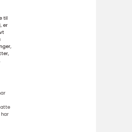
 til
, er
vt
å
nger,
ter,
.
har
satte
 har