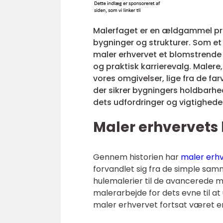
Malerfaget er en ældgammel prof
bygninger og strukturer. Som et
maler erhvervet et blomstrende 
og praktisk karrierevalg. Malere
vores omgivelser, lige fra de fa
der sikrer bygningers holdbarhed.
dets udfordringer og vigtigheden
Maler erhvervets 
Gennem historien har
maler erh
forvandlet sig fra de simple sa
hulemalerier til de avancerede ma
malerarbejde for dets evne til a
maler erhvervet fortsat været en