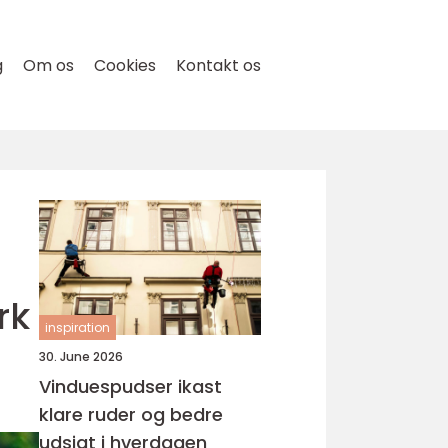
g
Om os
Cookies
Kontakt os
rk
inspiration
30. June 2026
Vinduespudser ikast
klare ruder og bedre
udsigt i hverdagen