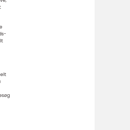
ve,
t
e
ds-
lt
elt
å
Besøg