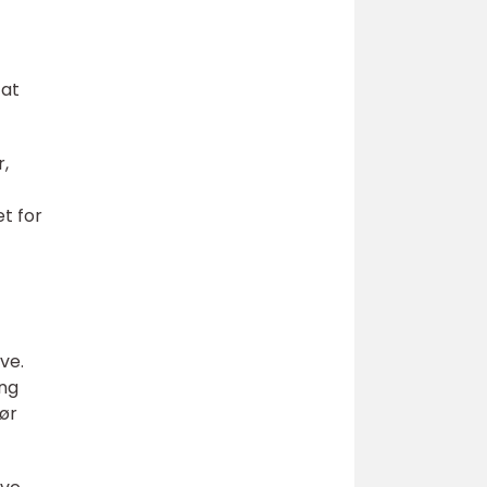
 at
,
et for
ve.
ing
før