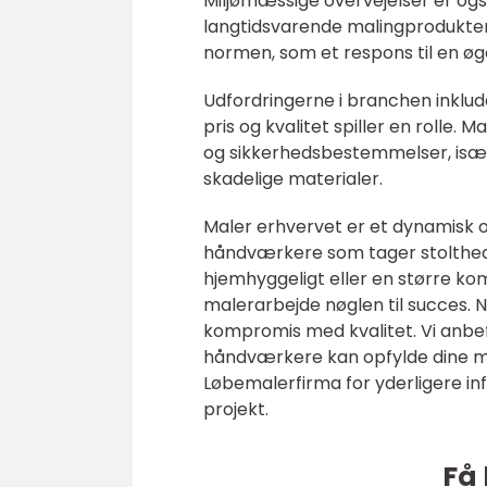
Miljømæssige overvejelser er også
langtidsvarende malingprodukter 
normen, som et respons til en ø
Udfordringerne i branchen inklud
pris og kvalitet spiller en roll
og sikkerhedsbestemmelser, især 
skadelige materialer.
Maler erhvervet er et dynamisk 
håndværkere som tager stolthed i
hjemhyggeligt eller en større ko
malerarbejde nøglen til succes. N
kompromis med kvalitet. Vi anbef
håndværkere kan opfylde dine ma
Løbemalerfirma for yderligere inf
projekt.
Få 