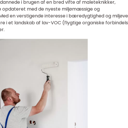
annede i brugen af en bred vifte af maleteknikker,
ære opdateret med de nyeste miljømæssige og
ed en verstigende interesse i bæredygtighed og miljøve
re i et landskab af lav-VOC (flygtige organiske forbindel
r.