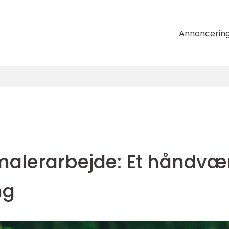
Annoncerin
 malerarbejde: Et håndvæ
ng