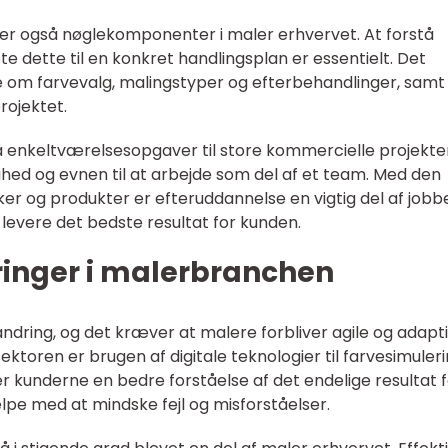
r også nøglekomponenter i maler erhvervet. At forstå
 dette til en konkret handlingsplan er essentielt. Det
 om farvevalg, malingstyper og efterbehandlinger, samt
rojektet.
å enkeltværelsesopgaver til store kommercielle projekter
hed og evnen til at arbejde som del af et team. Med den
ker og produkter er efteruddannelse en vigtig del af jobb
 levere det bedste resultat for kunden.
ringer i malerbranchen
ndring, og det kræver at malere forbliver agile og adapti
ektoren er brugen af digitale teknologier til farvesimuler
ver kunderne en bedre forståelse af det endelige resultat 
pe med at mindske fejl og misforståelser.