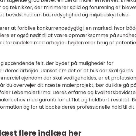
 i stigende grad blevet en del af maler erhvervet. Effekti
og teknikker, der minimerer spild og forurening er bleve
get bevidsthed om bæredygtighed og miljøbeskyttelse.
erer at forblive konkurrencedygtig i en marked, hvor båd
e. Malere er også nødt til at være opmærksomme på sundhe
i forbindelse med arbejde i højden eller brug af potentie
og spændende felt, der byder på muligheder for
 deres arbejde. Uanset om det er et hus der skal gøres
mmerciel ejendom der skal vedligeholdes, er et profession
år du overvejer dit næste malerprojekt, bør du ikke gå p
aler Løbemalerfirma. Deres erfarne og kvalitetsbevidste
lerbehov med garanti for et flot og holdbart resultat. 
ormation og for at booke deres professionelle hold til dit
læst flere indlæg her