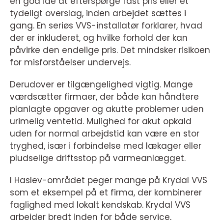
en god idé at efterspørge fast pris eller et
tydeligt overslag, inden arbejdet sættes i
gang. En seriøs VVS-installatør forklarer, hvad
der er inkluderet, og hvilke forhold der kan
påvirke den endelige pris. Det mindsker risikoen
for misforståelser undervejs.
Derudover er tilgængelighed vigtig. Mange
værdsætter firmaer, der både kan håndtere
planlagte opgaver og akutte problemer uden
urimelig ventetid. Mulighed for akut opkald
uden for normal arbejdstid kan være en stor
tryghed, især i forbindelse med lækager eller
pludselige driftsstop på varmeanlægget.
I Haslev-området peger mange på Krydal VVS
som et eksempel på et firma, der kombinerer
faglighed med lokalt kendskab. Krydal VVS
arbejder bredt inden for både service,