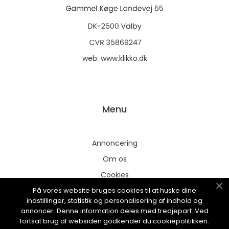
web:
www.klikko.dk
Menu
Annoncering
Om os
Cookies
På vores website bruges cookies til at huske dine
Kontakt os
indstillinger, statistik og personalisering af indhold og
Sitemap
annoncer. Denne information deles med tredjepart. Ved
fortsat brug af websiden godkender du cookiepolitikken.