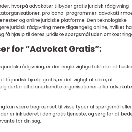
der, hvorpå advokater tilbyder gratis juridisk rådgivning.
vokatorganisationer, pro bono-programmer, advokatfirmae
tjenester og online juridiske platforme. Den teknologiske
gøre juridisk rådgivning mere tilgængelig online, hvilket ha
e og få hjælp til deres juridiske spørgsmål uden omkostning
er for “Advokat Gratis”:
juridisk rådgivning, er der nogle vigtige faktorer at huske
t få juridisk hjælp gratis, er det vigtigt at sikre, at
Vælg derfor altid anerkendte organisationer eller advokate
ning kan være begrænset til visse typer af spørgsmål eller
der er inkluderet i den gratis tjeneste, og sørg for at be
evante for din sag.