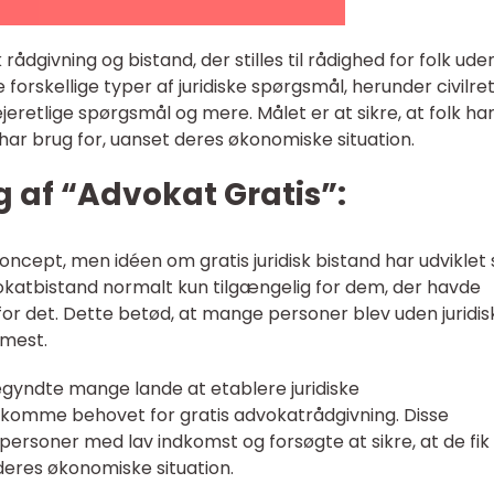
k rådgivning og bistand, der stilles til rådighed for folk ude
orskellige typer af juridiske spørgsmål, herunder civilret
ejeretlige spørgsmål og mere. Målet er at sikre, at folk ha
 har brug for, uanset deres økonomiske situation.
g af “Advokat Gratis”:
koncept, men idéen om gratis juridisk bistand har udviklet 
okatbistand normalt kun tilgængelig for dem, der havde
for det. Dette betød, at mange personer blev uden juridis
 mest.
egyndte mange lande at etablere juridiske
omme behovet for gratis advokatrådgivning. Disse
rsoner med lav indkomst og forsøgte at sikre, at de fik
deres økonomiske situation.