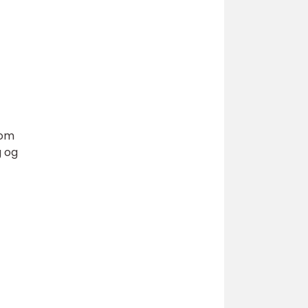
som
g og