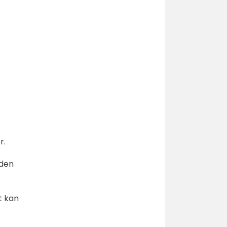
r
r.
 den
t kan