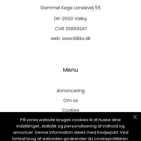
web:
www.klikko.dk
Menu
Annoncering
Om os
Cookies
På vores website bruges cookies til at huske dine
Kontakt os
indstillinger, statistik og personalisering af indhold og
Sitemap
annoncer. Denne information deles med tredjepart. Ved
fortsat brug af websiden godkender du cookiepolitikken.