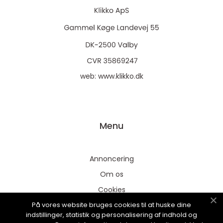
web:
www.klikko.dk
Menu
Annoncering
Om os
Cookies
På vores website bruges cookies til at huske dine
Kontakt os
indstillinger, statistik og personalisering af indhold og
Sitemap