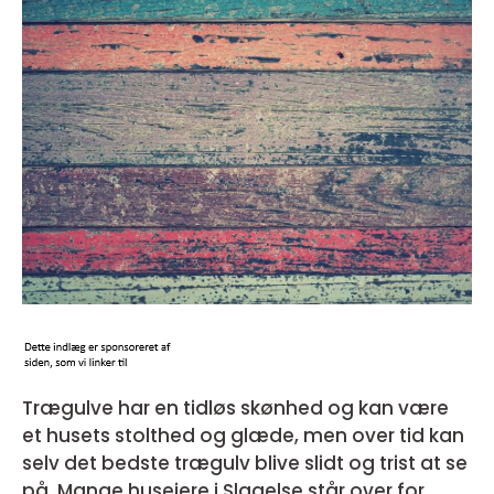
Trægulve har en tidløs skønhed og kan være
et husets stolthed og glæde, men over tid kan
selv det bedste trægulv blive slidt og trist at se
på. Mange husejere i Slagelse står over for